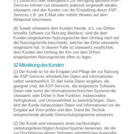
(7) Zusätzlich oder unentgeltlich zur Verfügung gestellte ASP-
Services können von sitewaerts jederzeit eingestellt werden.
sitewaerts wird den Kunden von der Einstellung dieser ASP-
Services z.B. per E-Mail oder mittels Hinweis auf dem
Webportal informieren.
(8) Soweit sitewaerts dem Kunden fremde, d.h. von Dritten
erstellte Software zur Nutzung überlässt, sind die dem
Kunden eingeräumten Nutzungsrechte dem Umfang nach auf
die Nutzungsrechte beschränkt, welcher der Dritte sitewaerts
eingeräumt hat. In diesem Falle ist sitewaerts verpflichtet,
dem Kunden den Umfang der ihm von dem Dritten
eingeräumten Nutzungsrechte offen zu legen.
§2 Mitwirkung des Kunden
(1) Der Kunde ist für die Eingabe und Pflege der zur Nutzung
der ASP-Services erforderlichen Daten und Informationen
selbst verantwortlich. Er darf keine Daten eingeben, die
geeignet sind, die ASP-Services, die eingesetzte Software,
Daten oder sonst die informationstechnischen Systeme der
sitewaerts oder Dritter in ihrer Funktion, insbesondere
Verfügbarkeit, und Unversehrtheit zu beeinträchtigen. Dazu
wird der Kunde insbesondere Daten und Informationen vor der
Eingabe auf Viren prüfen und dem Stand der Technik
entsprechende aktuelle Virenschutzprogramme einsetzen.
(2) Der Kunde wird sitewaerts einen sachkundigen,
vertretungsberechtigten Ansprechpartner benennen, der die
zur Durchführung dieses Vertrages erforderlichen Auskünfte