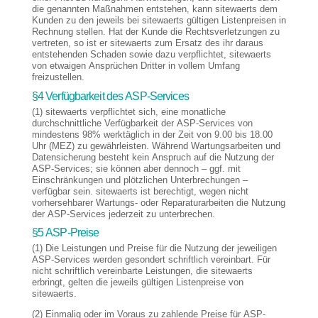
die genannten Maßnahmen entstehen, kann sitewaerts dem
Kunden zu den jeweils bei sitewaerts gültigen Listenpreisen in
Rechnung stellen. Hat der Kunde die Rechtsverletzungen zu
vertreten, so ist er sitewaerts zum Ersatz des ihr daraus
entstehenden Schaden sowie dazu verpflichtet, sitewaerts
von etwaigen Ansprüchen Dritter in vollem Umfang
freizustellen.
§4 Verfügbarkeit des ASP-Services
(1) sitewaerts verpflichtet sich, eine monatliche
durchschnittliche Verfügbarkeit der ASP-Services von
mindestens 98% werktäglich in der Zeit von 9.00 bis 18.00
Uhr (MEZ) zu gewährleisten. Während Wartungsarbeiten und
Datensicherung besteht kein Anspruch auf die Nutzung der
ASP-Services; sie können aber dennoch – ggf. mit
Einschränkungen und plötzlichen Unterbrechungen –
verfügbar sein. sitewaerts ist berechtigt, wegen nicht
vorhersehbarer Wartungs- oder Reparaturarbeiten die Nutzung
der ASP-Services jederzeit zu unterbrechen.
§5 ASP-Preise
(1) Die Leistungen und Preise für die Nutzung der jeweiligen
ASP-Services werden gesondert schriftlich vereinbart. Für
nicht schriftlich vereinbarte Leistungen, die sitewaerts
erbringt, gelten die jeweils gültigen Listenpreise von
sitewaerts.
(2) Einmalig oder im Voraus zu zahlende Preise für ASP-