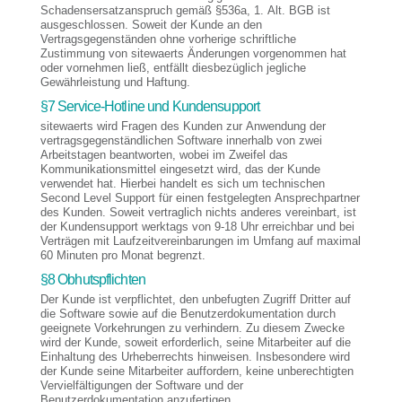
Schadensersatzanspruch gemäß §536a, 1. Alt. BGB ist
ausgeschlossen. Soweit der Kunde an den
Vertragsgegenständen ohne vorherige schriftliche
Zustimmung von sitewaerts Änderungen vorgenommen hat
oder vornehmen ließ, entfällt diesbezüglich jegliche
Gewährleistung und Haftung.
§7 Service-Hotline und Kundensupport
sitewaerts wird Fragen des Kunden zur Anwendung der
vertragsgegenständlichen Software innerhalb von zwei
Arbeitstagen beantworten, wobei im Zweifel das
Kommunikationsmittel eingesetzt wird, das der Kunde
verwendet hat. Hierbei handelt es sich um technischen
Second Level Support für einen festgelegten Ansprechpartner
des Kunden. Soweit vertraglich nichts anderes vereinbart, ist
der Kundensupport werktags von 9-18 Uhr erreichbar und bei
Verträgen mit Laufzeitvereinbarungen im Umfang auf maximal
60 Minuten pro Monat begrenzt.
§8 Obhutspflichten
Der Kunde ist verpflichtet, den unbefugten Zugriff Dritter auf
die Software sowie auf die Benutzerdokumentation durch
geeignete Vorkehrungen zu verhindern. Zu diesem Zwecke
wird der Kunde, soweit erforderlich, seine Mitarbeiter auf die
Einhaltung des Urheberrechts hinweisen. Insbesondere wird
der Kunde seine Mitarbeiter auffordern, keine unberechtigten
Vervielfältigungen der Software und der
Benutzerdokumentation anzufertigen.