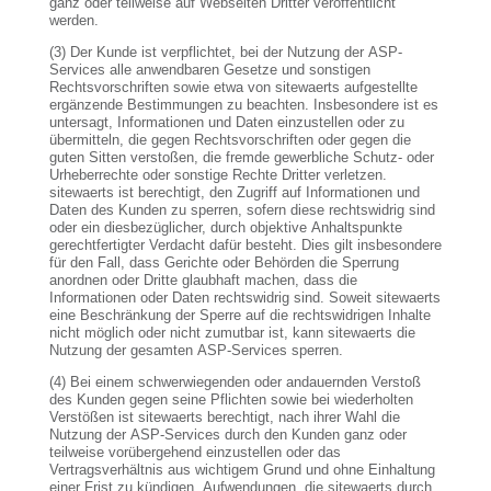
ganz oder teilweise auf Webseiten Dritter veröffentlicht
werden.
(3) Der Kunde ist verpflichtet, bei der Nutzung der ASP-
Services alle anwendbaren Gesetze und sonstigen
Rechtsvorschriften sowie etwa von sitewaerts aufgestellte
ergänzende Bestimmungen zu beachten. Insbesondere ist es
untersagt, Informationen und Daten einzustellen oder zu
übermitteln, die gegen Rechtsvorschriften oder gegen die
guten Sitten verstoßen, die fremde gewerbliche Schutz- oder
Urheberrechte oder sonstige Rechte Dritter verletzen.
sitewaerts ist berechtigt, den Zugriff auf Informationen und
Daten des Kunden zu sperren, sofern diese rechtswidrig sind
oder ein diesbezüglicher, durch objektive Anhaltspunkte
gerechtfertigter Verdacht dafür besteht. Dies gilt insbesondere
für den Fall, dass Gerichte oder Behörden die Sperrung
anordnen oder Dritte glaubhaft machen, dass die
Informationen oder Daten rechtswidrig sind. Soweit sitewaerts
eine Beschränkung der Sperre auf die rechtswidrigen Inhalte
nicht möglich oder nicht zumutbar ist, kann sitewaerts die
Nutzung der gesamten ASP-Services sperren.
(4) Bei einem schwerwiegenden oder andauernden Verstoß
des Kunden gegen seine Pflichten sowie bei wiederholten
Verstößen ist sitewaerts berechtigt, nach ihrer Wahl die
Nutzung der ASP-Services durch den Kunden ganz oder
teilweise vorübergehend einzustellen oder das
Vertragsverhältnis aus wichtigem Grund und ohne Einhaltung
einer Frist zu kündigen. Aufwendungen, die sitewaerts durch