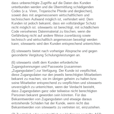
dass unberechtigte Zugriffe auf die Daten des Kunden
unterbunden werden und die Übermittlung schädigenden
Codes (v.a. Viren, Trojanische Pferde und dergleichen),
soweit dies mit angemessenem wirtschaftlichem und
technischem Aufwand möglich ist, verhindert wird. Dem
Kunden ist jedoch bekannt, dass ein vollständiger Schutz
nicht möglich ist. sitewaerts ist berechtigt, mit schädlichem
Code versehenes Datenmaterial zu löschen, wenn die
Gefährdung nicht auf andere Weise zuverlässig sowie
technisch und wirtschaftlich angemessen beseitigt werden
kann; sitewaerts wird den Kunden entsprechend unterrichten.
(5) sitewaerts bietet nach vorheriger Absprache und gegen
gesonderte Vergütung Schulungsleistungen an.
(6) sitewaerts stellt dem Kunden erforderliche
Zugangskennungen und Passworte (zusammen
„Zugangsdaten“) zur Verfügung. Der Kunde ist verpflichtet,
diese Zugangsdaten nur den jeweils berechtigten Mitarbeitern
bekannt zu machen, sie im übrigen geheim zu halten bzw.
seine Mitarbeiter entsprechend zu verpflichten und sitewaerts
unverzüglich zu unterrichten, wenn der Verdacht besteht,
dass Zugangsdaten ganz oder teilweise nicht berechtigten
Personen bekannt geworden sein könnten. Für das
Bekanntwerden von Zugangsdaten und etwaige daraus
entstehende Schäden hat der Kunde, wenn nicht das
Bekanntwerden von sitewaerts zu vertreten ist, einzustehen.