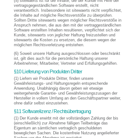
(5) sitewaerts ist für die Inhalte, die der Kunde mit Hilfe der
vertragsgegeständlichen Software erstellt, nicht
verantwortlich. Insbesondere ist sitewaerts nicht verpflichtet,
die Inhalte auf mögliche Rechtsverstöße zu überprüfen.
Sollten Dritte sitewaerts wegen möglicher Rechtsverstöße in
Anspruch nehmen, die aus den mit der vertraggeständlichen
Software erstellten Inhalten resultieren, verpflichtet sich der
Kunde, sitewaerts von jeglicher Haftung freizustellen und
sitewaerts die Kosten zu ersetzen, die diesem wegen der
möglichen Rechtsverletzung entstehen.
(6) Soweit unsere Haftung ausgeschlossen oder beschränkt
ist, gilt dies auch für die persönliche Haftung unserer
Arbeitnehmer, Mitarbeiter, Vertreter und Erfüllungsgehilfen.
§10 Lieferung von Produkten Dritter
(1) Liefern wir Produkte Dritter, finden unsere
Gewährleistungs- und Haftungsregeln entsprechende
Anwendung. Unabhängig davon geben wir etwaige
weitergehende Garantie- und Gewährleistungszusagen der
Hersteller in vollem Umfang an den Geschäftspartner weiter,
ohne dafür selbst einzustehen.
§11 Softwarelizenz / Rechtsübertragung
(1) Der Kunde erwirbt mit der vollständigen Zahlung der bis
(einschließlich) zur Abnahme fälligen Teilbeträge das
Eigentum an sämtlichen vertraglich geschuldeten
beweglichen Sachen. Die kostenfreie Nutzung angelieferter
Sachen vor der Abnahme ist gestattet.