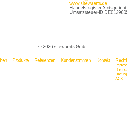
www.sitewaerts.de
Handelsregister Amtsgeric
Umsatzsteuer-ID DE812980
© 2026 sitewaerts GmbH
chen
Produkte
Referenzen
Kundenstimmen
Kontakt
Recht
Impres
Datens
Haftun
AGB