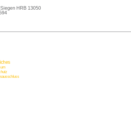
ht Siegen HRB 13050
594
liches
sum
chutz
gsausschluss