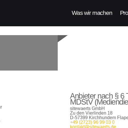
Was wir machen
Pr
Anbieter nach § 6 
MDStV (Mediendien
ur
sitewaerts GmbH
Zu den Vierlinden 18
D-57399 Kirchhundem Flap
+49 (2723) 96 99 03 0
kontakt@sitewaerts.de