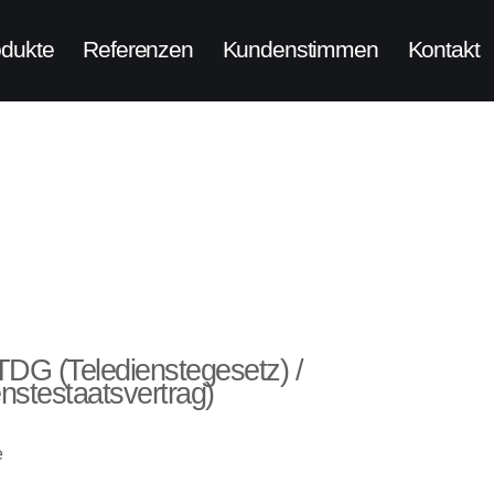
odukte
Referenzen
Kundenstimmen
Kontakt
TDG (Teledienstegesetz) /
stestaatsvertrag)
e